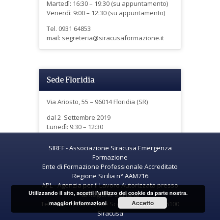
Martedì: 16:30 – 19:30 (su appuntamento)
Venerdì: 9:00 – 12:30 (su appuntamento)
Tel. 0931 64853
mail: segreteria@siracusaformazione.it
Sede Floridia
Via Ariosto, 55 – 96014 Floridia (SR)
dal 2 Settembre 2019
Lunedì: 9:30 – 12:30
Giovedì: 16:30 – 19:30
SIREF - Associazione Siracusa Emergenza
Tel. 351 50 30 535
Formazione
siref.formazione@gmail.com
Ente di Formazione Professionale Accreditato
Regione Sicilia n° AAM716
APL - Agenzia per il Lavoro Autorizzata presso
Utilizzando il sito, accetti l'utilizzo dei cookie da parte nostra.
la Regione Siciliana
Accetto
Tel. 0931.759534 - Viale Scala Greca 469 - 96100
maggiori informazioni
Siracusa