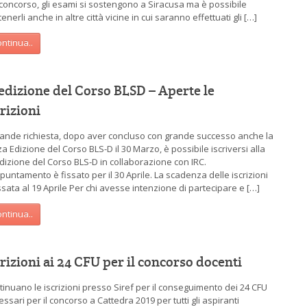
 concorso, gli esami si sostengono a Siracusa ma è possibile
enerli anche in altre città vicine in cui saranno effettuati gli […]
ntinua..
 edizione del Corso BLSD – Aperte le
crizioni
rande richiesta, dopo aver concluso con grande successo anche la
a Edizione del Corso BLS-D il 30 Marzo, è possibile iscriversi alla
Edizione del Corso BLS-D in collaborazione con IRC.
puntamento è fissato per il 30 Aprile. La scadenza delle iscrizioni
ssata al 19 Aprile Per chi avesse intenzione di partecipare e […]
ntinua..
crizioni ai 24 CFU per il concorso docenti
tinuano le iscrizioni presso Siref per il conseguimento dei 24 CFU
ssari per il concorso a Cattedra 2019 per tutti gli aspiranti