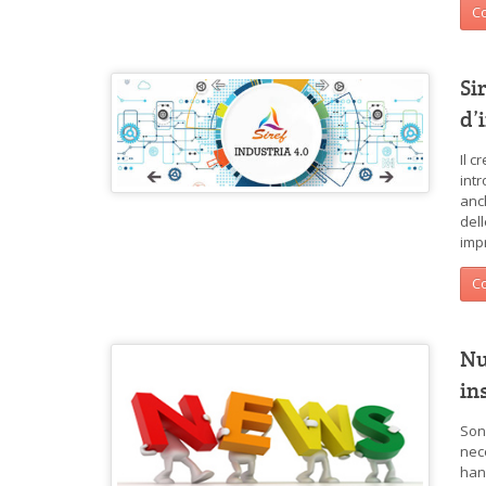
Co
Si
d’
Il c
int
anc
del
imp
Co
Nu
in
Son
nec
han