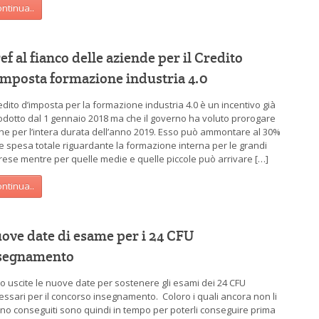
ntinua..
ref al fianco delle aziende per il Credito
imposta formazione industria 4.0
redito d’imposta per la formazione industria 4.0 è un incentivo già
rodotto dal 1 gennaio 2018 ma che il governo ha voluto prorogare
he per l’intera durata dell’anno 2019. Esso può ammontare al 30%
le spesa totale riguardante la formazione interna per le grandi
rese mentre per quelle medie e quelle piccole può arrivare […]
ntinua..
ove date di esame per i 24 CFU
segnamento
o uscite le nuove date per sostenere gli esami dei 24 CFU
essari per il concorso insegnamento. Coloro i quali ancora non li
no conseguiti sono quindi in tempo per poterli conseguire prima