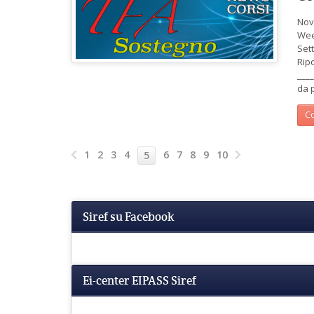
Nov
Wee
Set
Rip
___
da p
Co
1
2
3
4
6
7
8
9
10
5
Siref su Facebook
Ei-center EIPASS Siref