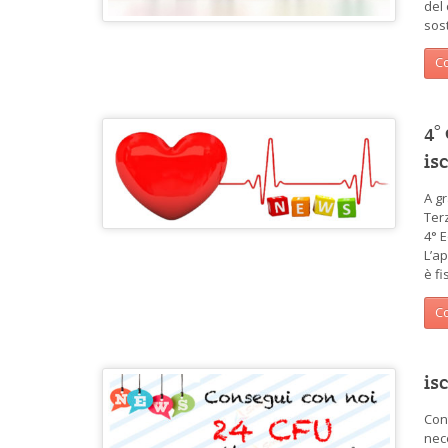
del
sost
Co
4°
is
A g
Terz
4° 
L’ap
è fi
Co
is
Con
nece