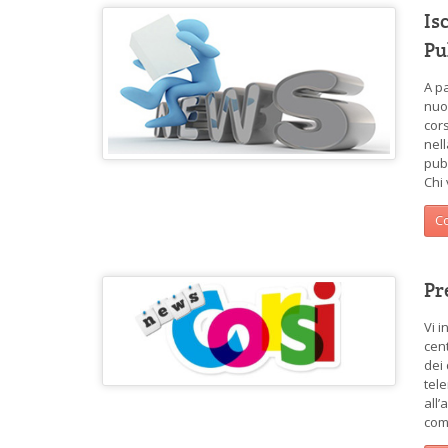
Is
Pu
A pa
nuov
cors
nel
pub
Chi
Co
Pr
Vi 
cent
dei
tele
all’
com