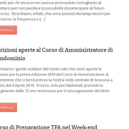
enti; per chi ancora non avesse provveduto consigliamo di
ettarsi per non perdere la possibilità di partecipare al futuro
orso. Ricordiamo, infatti, che sono previsti dei tempi tecnici per
crizione, la frequenza e […]
ntinua..
crizioni aperte al Corso di Amministratore di
ndominio
rmiamo i gentili visitatori del nostro sito che sono aperte le
rizioni per la prima edizione 2019 del Corso di Amministratore di
dominio che si terrà presso la nostra sede centrale di Siracusa a
ire dal 4 Aprile 2019. Il corso, solo per Diplomati, prevede lo
lgimento delle 72 ore necessarie per il conseguimento del titolo
ntinua..
rso di Preparazione TFA nel Week-end