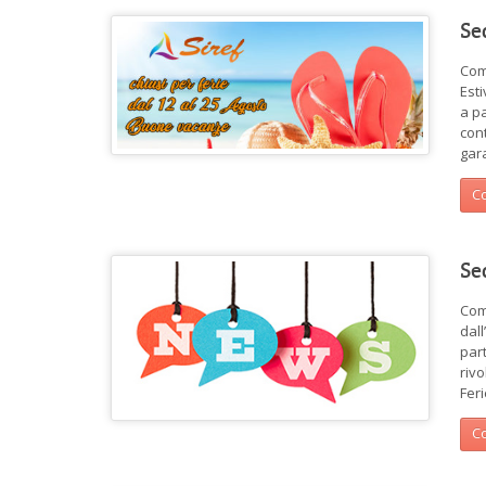
Se
Com
Esti
a p
cont
gar
Co
Se
Com
dall
par
rivo
Feri
Co