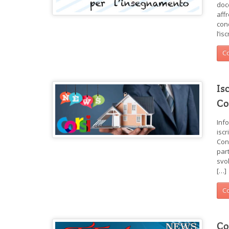
doc
affr
conc
l’is
Co
Is
Co
Info
isc
Con
part
svo
[…]
Co
Co